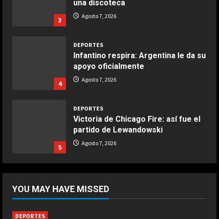
una discoteca
Boquerones fritos en freidora de
Agosto 7, 2026
3
aire
Aprile 24, 2026
3
DEPORTES
Infantino respira: Argentina le da su
apoyo oficialmente
COCINA
Buñuelos de alcachofas
Agosto 7, 2026
4
Aprile 5, 2026
4
DEPORTES
Victoria de Chicago Fire: así fue el
partido de Lewandowski
COCINA
Ternera guisada con senderuelas
Agosto 7, 2026
5
Marzo 20, 2026
5
DEPORTES
África también se rinde a Gianni
YOU MAY HAVE MISSED
Infantino
Agosto 7, 2026
1
DEPORTES