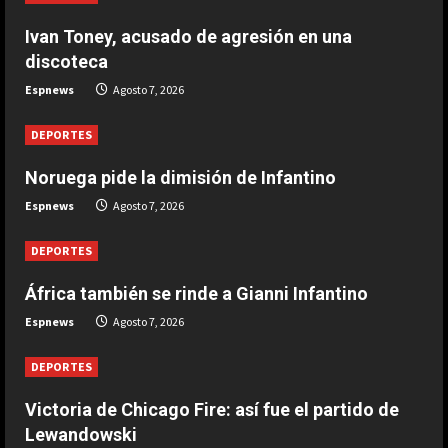
Ivan Toney, acusado de agresión en una
DEPORTES
Noruega pide la dimisión de
discoteca
Infantino
Espnews
Agosto 7, 2026
Agosto 7, 2026
2
DEPORTES
DEPORTES
Noruega pide la dimisión de Infantino
Ivan Toney, acusado de agresión en
Espnews
Agosto 7, 2026
una discoteca
Agosto 7, 2026
3
DEPORTES
África también se rinde a Gianni Infantino
DEPORTES
Infantino respira: Argentina le da su
Espnews
Agosto 7, 2026
apoyo oficialmente
Agosto 7, 2026
DEPORTES
4
Victoria de Chicago Fire: así fue el partido de
DEPORTES
Lewandowski
Victoria de Chicago Fire: así fue el