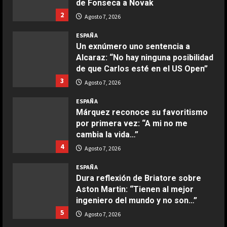
de Fonseca a Novak
2
Agosto 7, 2026
COCINA
Boquerones fritos en freidora de
ESPAÑA
aire
Un exnúmero uno sentencia a
Alcaraz: “No hay ninguna posibilidad
Aprile 24, 2026
3
de que Carlos esté en el US Open”
3
Agosto 7, 2026
COCINA
ESPAÑA
Buñuelos de alcachofas
Márquez reconoce su favoritismo
Aprile 5, 2026
por primera vez: “A mi no me
4
cambia la vida…”
4
Agosto 7, 2026
COCINA
ESPAÑA
Ternera guisada con senderuelas
Dura reflexión de Briatore sobre
Marzo 20, 2026
Aston Martin: “Tienen al mejor
5
ingeniero del mundo y no son…”
5
Agosto 7, 2026
COCINA