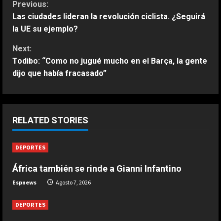
C
Previous:
Las ciudades lideran la revolución ciclista. ¿Seguirá
o
la UE su ejemplo?
n
Next:
Todibo: “Como no jugué mucho en el Barça, la gente
t
dijo que había fracasado”
i
ESPAÑA
“Djokovic dice eso porque se está
n
haciendo mayor”: dura respuesta
RELATED STORIES
de Fonseca a Novak
u
2
Agosto 7, 2026
DEPORTES
e
ESPAÑA
Un exnúmero uno sentencia a
África también se rinde a Gianni Infantino
R
Alcaraz: “No hay ninguna posibilidad
Espnews
Agosto 7, 2026
de que Carlos esté en el US Open”
e
3
Agosto 7, 2026
DEPORTES
a
ESPAÑA