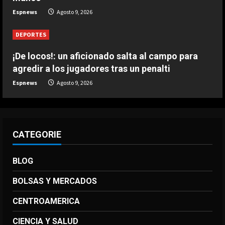
Agosto 9, 2026
Espnews
Agosto 9, 2026
4
DEPORTES
DEPORTES
3-0: Joao Pedro guía con un doblete
al Chelsea de Xabi Alonso tras dos
¡De locos!: un aficionado salta al campo para
derrotas
agredir a los jugadores tras un penalti
5
Agosto 9, 2026
Espnews
Agosto 9, 2026
CATEGORIE
BLOG
BOLSAS Y MERCADOS
CENTROAMERICA
CIENCIA Y SALUD