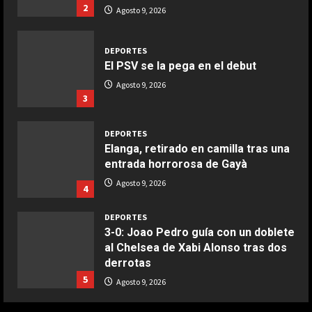
Ensalada de espinacas deliciosa
2
Agosto 9, 2026
Maggio 28, 2026
2
DEPORTES
El PSV se la pega en el debut
COCINA
Boquerones fritos en freidora de
Agosto 9, 2026
3
aire
Aprile 24, 2026
3
DEPORTES
Elanga, retirado en camilla tras una
entrada horrorosa de Gayà
COCINA
Buñuelos de alcachofas
Agosto 9, 2026
4
Aprile 5, 2026
4
DEPORTES
3-0: Joao Pedro guía con un doblete
al Chelsea de Xabi Alonso tras dos
COCINA
derrotas
Ternera guisada con senderuelas
5
Agosto 9, 2026
Marzo 20, 2026
5
DEPORTES