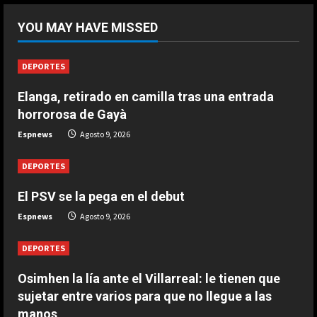
¡De locos!: un aficionado salta al
YOU MAY HAVE MISSED
campo para agredir a los jugadores
tras un penalti
1
Agosto 9, 2026
DEPORTES
DEPORTES
Elanga, retirado en camilla tras una entrada
Osimhen la lía ante el Villarreal: le
horrorosa de Gayà
tienen que sujetar entre varios
para que no llegue a las manos
Espnews
Agosto 9, 2026
2
Agosto 9, 2026
DEPORTES
El PSV se la pega en el debut
DEPORTES
El PSV se la pega en el debut
Espnews
Agosto 9, 2026
Agosto 9, 2026
3
DEPORTES
Osimhen la lía ante el Villarreal: le tienen que
DEPORTES
Elanga, retirado en camilla tras una
sujetar entre varios para que no llegue a las
entrada horrorosa de Gayà
manos