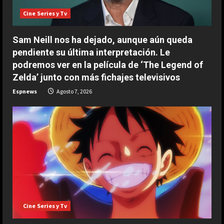
Cine Series y Tv
i
n
Sam Neill nos ha dejado, aunque aún queda
pendiente su última interpretación. Le
g
podremos ver en la película de ‘The Legend of
Zelda’ junto con más fichajes televisivos
Espnews
Agosto 7, 2026
ESPAÑA
“Djokovic dice eso porque se está
haciendo mayor”: dura respuesta
de Fonseca a Novak
2
Agosto 7, 2026
ESPAÑA
Un exnúmero uno sentencia a
Cine Series y Tv
Alcaraz: “No hay ninguna posibilidad
de que Carlos esté en el US Open”