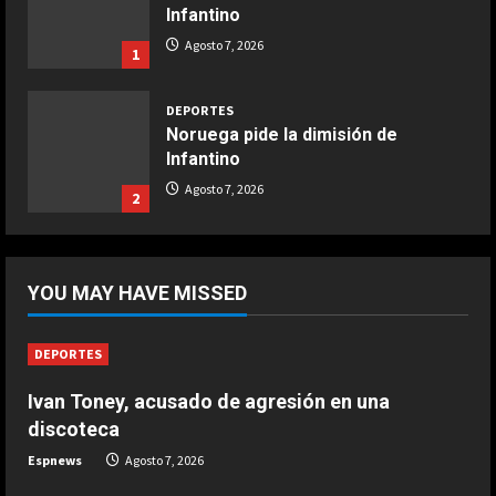
Infantino
Agosto 7, 2026
1
DEPORTES
Noruega pide la dimisión de
Infantino
Agosto 7, 2026
2
DEPORTES
Ivan Toney, acusado de agresión en
YOU MAY HAVE MISSED
una discoteca
Agosto 7, 2026
3
DEPORTES
Ivan Toney, acusado de agresión en una
DEPORTES
Infantino respira: Argentina le da su
discoteca
apoyo oficialmente
Espnews
Agosto 7, 2026
Agosto 7, 2026
4