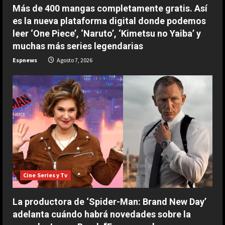
Más de 400 mangas completamente gratis. Así
3
Agosto 7, 2026
es la nueva plataforma digital donde podemos
ESPAÑA
leer ‘One Piece’, ‘Naruto’, ‘Kimetsu no Yaiba’ y
Márquez reconoce su favoritismo
muchas más series legendarias
por primera vez: “A mi no me
Espnews
Agosto 7, 2026
cambia la vida…”
4
Agosto 7, 2026
ESPAÑA
Dura reflexión de Briatore sobre
Aston Martin: “Tienen al mejor
ingeniero del mundo y no son…”
5
Agosto 7, 2026
ESPAÑA
Infantino suma adeptos: Argentina,
Cine Series y Tv
México y la Confederación Africana
apoyan su continuidad como
La productora de ‘Spider-Man: Brand New Day’
presidente de la FIFA
1
adelanta cuándo habrá novedades sobre la
COCINA
Agosto 7, 2026