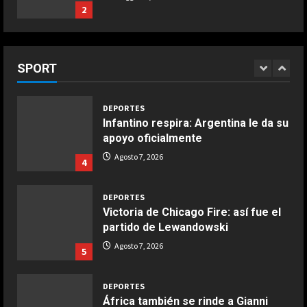
2
DEPORTES
Ivan Toney, acusado de agresión en
COCINA
una discoteca
Boquerones fritos en freidora de
SPORT
Agosto 7, 2026
3
aire
Aprile 24, 2026
3
DEPORTES
Infantino respira: Argentina le da su
apoyo oficialmente
COCINA
Buñuelos de alcachofas
Agosto 7, 2026
4
Aprile 5, 2026
4
DEPORTES
Victoria de Chicago Fire: así fue el
partido de Lewandowski
COCINA
Ternera guisada con senderuelas
Agosto 7, 2026
5
Marzo 20, 2026
5
DEPORTES
África también se rinde a Gianni