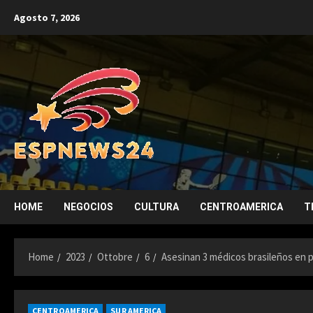
Skip
Agosto 7, 2026
to
content
HOME
NEGOCIOS
CULTURA
CENTROAMERICA
T
Home
2023
Ottobre
6
Asesinan 3 médicos brasileños en pl
CENTROAMERICA
SUR AMERICA