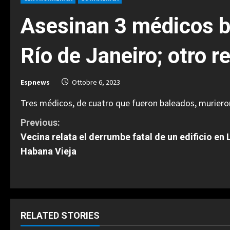
Asesinan 3 médicos b
Río de Janeiro; otro r
Espnews
Ottobre 6, 2023
Tres médicos, de cuatro que fueron baleados, murieron 
C
Previous:
Vecina relata el derrumbe fatal de un edificio en 
o
Habana Vieja
n
t
i
RELATED STORIES