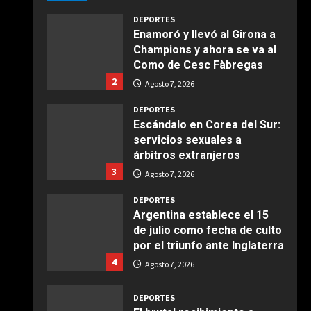
Agosto 7, 2026
Giugno 20, 2026
1
DEPORTES
Enamoró y llevó al Girona a
Champions y ahora se va al
COCINA
Como de Cesc Fàbregas
Ensalada de espinacas
2
deliciosa
Agosto 7, 2026
Maggio 28, 2026
2
DEPORTES
Escándalo en Corea del Sur:
servicios sexuales a
COCINA
árbitros extranjeros
Boquerones fritos en
3
freidora de aire
Agosto 7, 2026
Aprile 24, 2026
3
DEPORTES
Argentina establece el 15
de julio como fecha de culto
COCINA
por el triunfo ante Inglaterra
Buñuelos de alcachofas
4
Agosto 7, 2026
Aprile 5, 2026
4
DEPORTES