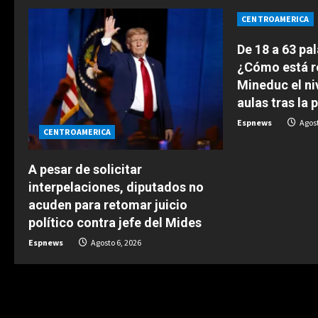
n
CENTROAMERICA
u
De 18 a 63 pa
e
¿Cómo está r
Mineduc el niv
R
aulas tras la
e
Espnews
Agost
CENTROAMERICA
a
A pesar de solicitar
d
interpelaciones, diputados no
acuden para retomar juicio
i
político contra jefe del Mides
n
Espnews
Agosto 6, 2026
g