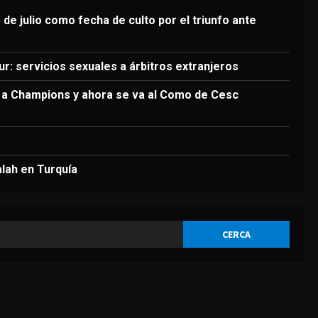
3
Agosto 7, 2026
 de julio como fecha de culto por el triunfo ante
DEPORTES
Argentina establece el 15
de julio como fecha de culto
r: servicios sexuales a árbitros extranjeros
por el triunfo ante Inglaterra
4
a a Champions y ahora se va al Como de Cesc
Agosto 7, 2026
DEPORTES
El brutal recibimiento a
Salah en Turquía
alah en Turquía
Agosto 7, 2026
5