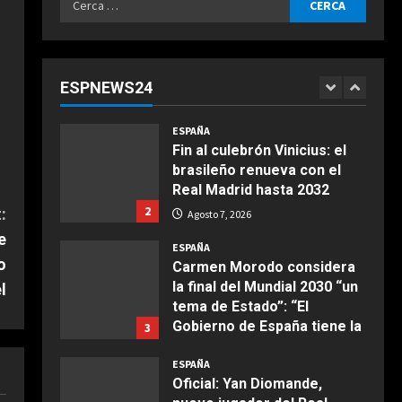
continentes
ESPAÑA
per:
¿Quién decide la sede de la
Agosto 7, 2026
final del Mundial 2030 y
cuándo se conocerá? Las
ESPNEWS24
claves del pulso entre
1
COCINA
Madrid y Casablanca
Ensalada de espinacas
ESPAÑA
Agosto 7, 2026
deliciosa
Fin al culebrón Vinicius: el
brasileño renueva con el
Maggio 28, 2026
2
Real Madrid hasta 2032
2
:
Agosto 7, 2026
COCINA
e
Boquerones fritos en
ESPAÑA
freidora de aire
o
Carmen Morodo considera
la final del Mundial 2030 “un
l
Aprile 24, 2026
3
tema de Estado”: “El
Gobierno de España tiene la
3
obligación de negociar”
COCINA
ESPAÑA
Buñuelos de alcachofas
Agosto 7, 2026
Oficial: Yan Diomande,
Aprile 5, 2026