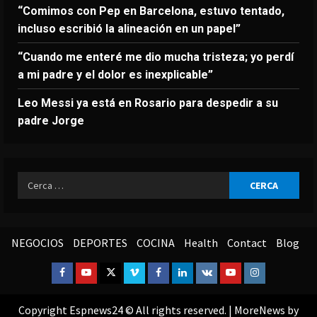
“Comimos con Pep en Barcelona, estuvo tentado,
incluso escribió la alineación en un papel”
“Cuando me enteré me dio mucha tristeza; yo perdí
a mi padre y el dolor es inexplicable”
Leo Messi ya está en Rosario para despedir a su
padre Jorge
Ricerca
per:
NEGOCIOS
DEPORTES
COCINA
Health
Contact
Blog
Facebook
Youtube
Twitter
Vimeo
Facebook
Linkedin
VK
Youtube
Instagram
Copyright Espnews24 © All rights reserved.
|
MoreNews
by