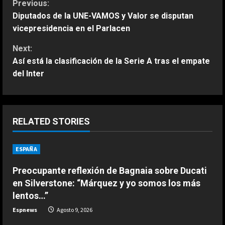
C
Previous:
Diputados de la UNE-VAMOS y Valor se disputan
o
vicepresidencia en el Parlacen
n
Next:
Así está la clasificación de la Serie A tras el empate
t
del Inter
i
n
ESPAÑA
Jódar no tiene límites: nuevo
RELATED STORIES
u
histórico récord que solo habían
conseguido Nadal y Alcaraz
ESPAÑA
e
2
Agosto 9, 2026
Preocupante reflexión de Bagnaia sobre Ducati
R
ESPAÑA
en Silverstone: “Márquez y yo somos los más
Últimas noticias | 09 agosto 2026 –
e
lentos…”
Mediodía
Espnews
Agosto 9, 2026
a
Agosto 9, 2026
3