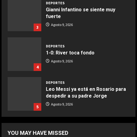
DEPORTES
Gianni Infantino se siente muy
COCINA
fuerte
Boquerones fritos en freidora de
Agosto 9, 2026
3
aire
Aprile 24, 2026
3
DEPORTES
1-0: River toca fondo
COCINA
Agosto 9, 2026
Buñuelos de alcachofas
4
Aprile 5, 2026
4
DEPORTES
Leo Messi ya está en Rosario para
despedir a su padre Jorge
COCINA
Ternera guisada con senderuelas
Agosto 9, 2026
5
Marzo 20, 2026
5
DEPORTES
“Cuando me enteré me dio mucha
YOU MAY HAVE MISSED
tristeza; yo perdí a mi padre y el