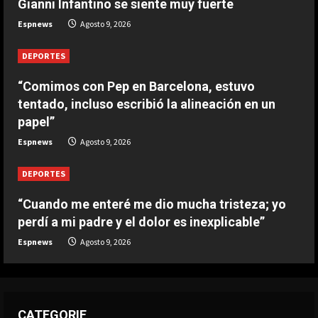
Gianni Infantino se siente muy fuerte
DEPORTES
Espnews
Agosto 9, 2026
Leo Messi ya está en Rosario para
despedir a su padre Jorge
DEPORTES
Agosto 9, 2026
5
“Comimos con Pep en Barcelona, estuvo
tentado, incluso escribió la alineación en un
papel”
Espnews
Agosto 9, 2026
DEPORTES
“Cuando me enteré me dio mucha tristeza; yo
perdí a mi padre y el dolor es inexplicable”
Espnews
Agosto 9, 2026
CATEGORIE