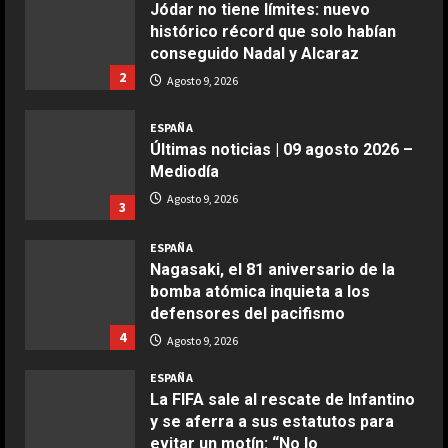
histórico récord que solo habían
Maggio 28, 2026
conseguido Nadal y Alcaraz
2
2
Agosto 9, 2026
COCINA
ESPAÑA
Boquerones fritos en freidora de
Últimas noticias | 09 agosto 2026 –
aire
Mediodía
Aprile 24, 2026
3
Agosto 9, 2026
3
ESPAÑA
COCINA
Nagasaki, el 81 aniversario de la
Buñuelos de alcachofas
bomba atómica inquieta a los
Aprile 5, 2026
defensores del pacifismo
4
4
Agosto 9, 2026
ESPAÑA
COCINA
La FIFA sale al rescate de Infantino
Ternera guisada con senderuelas
y se aferra a sus estatutos para
Marzo 20, 2026
evitar un motín: “No lo
5
toleraremos”
5