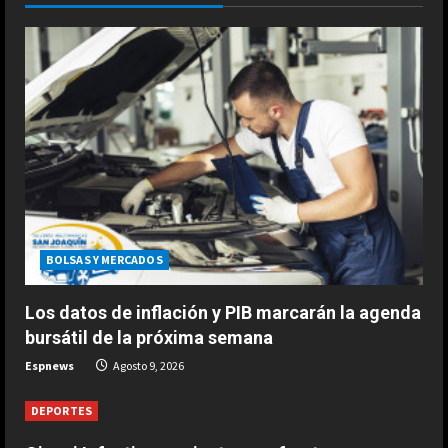
dolor es inexplicable”
1
Agosto 9, 2026
DEPORTES
“Comimos con Pep en Barcelona,
estuvo tentado, incluso escribió la
alineación en un papel”
2
Agosto 9, 2026
DEPORTES
Gianni Infantino se siente muy
fuerte
BOLSAS Y MERCADOS
Agosto 9, 2026
3
Los datos de inflación y PIB marcarán la agenda
bursátil de la próxima semana
DEPORTES
Espnews
Agosto 9, 2026
1-0: River toca fondo
Agosto 9, 2026
DEPORTES
4