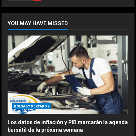
Marzo 20, 2026
5
DEPORTES
“Cuando me enteré me dio mucha
YOU MAY HAVE MISSED
tristeza; yo perdí a mi padre y el
dolor es inexplicable”
1
Agosto 9, 2026
DEPORTES
“Comimos con Pep en Barcelona,
estuvo tentado, incluso escribió la
alineación en un papel”
2
Agosto 9, 2026
DEPORTES
Gianni Infantino se siente muy
fuerte
BOLSAS Y MERCADOS
Agosto 9, 2026
3
Los datos de inflación y PIB marcarán la agenda
bursátil de la próxima semana
DEPORTES