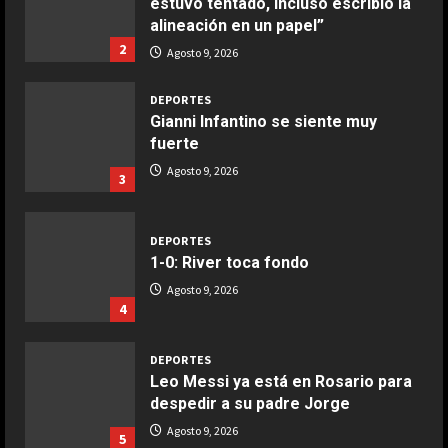
estuvo tentado, incluso escribió la
COCINA
alineación en un papel”
Ensalada de espinacas deliciosa
2
Agosto 9, 2026
Maggio 28, 2026
2
DEPORTES
Gianni Infantino se siente muy
COCINA
fuerte
Boquerones fritos en freidora de
Agosto 9, 2026
3
aire
Aprile 24, 2026
3
DEPORTES
1-0: River toca fondo
COCINA
Agosto 9, 2026
Buñuelos de alcachofas
4
Aprile 5, 2026
4
DEPORTES
Leo Messi ya está en Rosario para
despedir a su padre Jorge
COCINA
Ternera guisada con senderuelas
Agosto 9, 2026
5