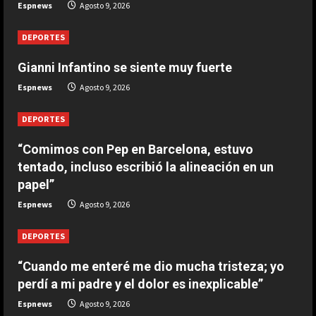
Espnews
Agosto 9, 2026
1-0: River toca fondo
Agosto 9, 2026
DEPORTES
4
Gianni Infantino se siente muy fuerte
DEPORTES
Espnews
Agosto 9, 2026
Leo Messi ya está en Rosario para
despedir a su padre Jorge
DEPORTES
Agosto 9, 2026
5
“Comimos con Pep en Barcelona, estuvo
tentado, incluso escribió la alineación en un
papel”
Espnews
Agosto 9, 2026
DEPORTES
“Cuando me enteré me dio mucha tristeza; yo
perdí a mi padre y el dolor es inexplicable”
Espnews
Agosto 9, 2026