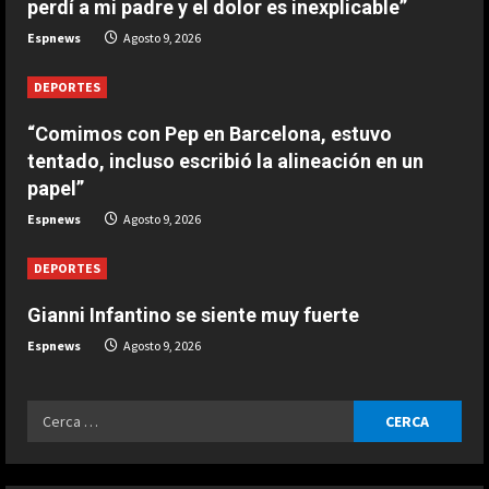
e
perdí a mi padre y el dolor es inexplicable”
ESPAÑA
Espnews
Agosto 9, 2026
Últimas noticias | 09 agosto 2026 –
a
Mediodía
DEPORTES
d
Agosto 9, 2026
3
“Comimos con Pep en Barcelona, estuvo
i
ESPAÑA
tentado, incluso escribió la alineación en un
Nagasaki, el 81 aniversario de la
n
papel”
bomba atómica inquieta a los
defensores del pacifismo
Espnews
Agosto 9, 2026
g
4
Agosto 9, 2026
DEPORTES
ESPAÑA
Gianni Infantino se siente muy fuerte
La FIFA sale al rescate de Infantino
y se aferra a sus estatutos para
Espnews
Agosto 9, 2026
evitar un motín: “No lo
toleraremos”
5
Ricerca
Agosto 9, 2026
ESPAÑA
per:
Preocupante reflexión de Bagnaia
sobre Ducati en Silverstone: