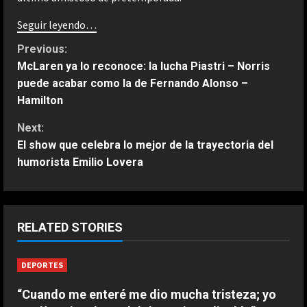
Seguir leyendo…
C
Previous:
McLaren ya lo reconoce: la lucha Piastri – Norris
o
puede acabar como la de Fernando Alonso –
Hamilton
n
Next:
t
El show que celebra lo mejor de la trayectoria del
humorista Emilio Lovera
i
n
u
ESPAÑA
RELATED STORIES
Jódar no tiene límites: nuevo
e
histórico récord que solo habían
DEPORTES
conseguido Nadal y Alcaraz
R
2
Agosto 9, 2026
“Cuando me enteré me dio mucha tristeza; yo