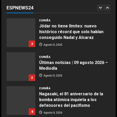
“Márquez y yo somos los más
ESPNEWS24
lentos…”
1
COCINA
Agosto 9, 2026
ESPAÑA
Ensalada de espinacas deliciosa
Jódar no tiene límites: nuevo
Maggio 28, 2026
histórico récord que solo habían
2
conseguido Nadal y Alcaraz
2
Agosto 9, 2026
COCINA
Boquerones fritos en freidora de
ESPAÑA
aire
Últimas noticias | 09 agosto 2026 –
Aprile 24, 2026
3
Mediodía
Agosto 9, 2026
3
COCINA
ESPAÑA
Buñuelos de alcachofas
Nagasaki, el 81 aniversario de la
Aprile 5, 2026
bomba atómica inquieta a los
4
defensores del pacifismo
4
Agosto 9, 2026