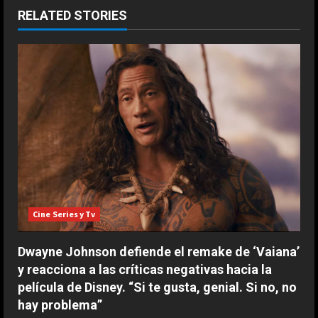
n
RELATED STORIES
u
e
R
e
a
d
i
Cine Series y Tv
n
Dwayne Johnson defiende el remake de ‘Vaiana’
g
y reacciona a las críticas negativas hacia la
película de Disney. “Si te gusta, genial. Si no, no
hay problema”