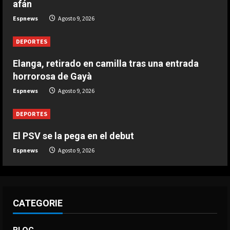
afán
Espnews
Agosto 9, 2026
DEPORTES
3-0: Joao Pedro guía con un doblete
DEPORTES
al Chelsea de Xabi Alonso tras dos
derrotas
Elanga, retirado en camilla tras una entrada
5
Agosto 9, 2026
horrorosa de Gayà
Espnews
Agosto 9, 2026
DEPORTES
El PSV se la pega en el debut
Espnews
Agosto 9, 2026
CATEGORIE