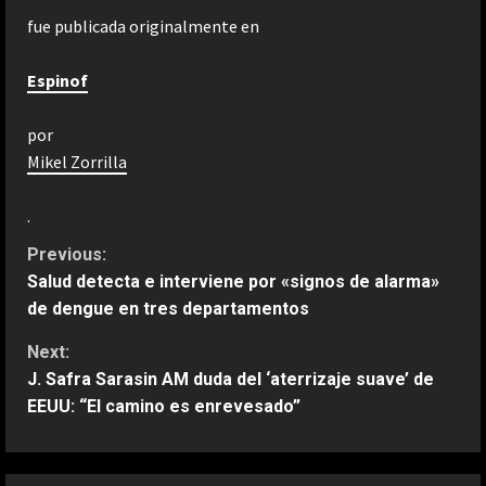
fue publicada originalmente en
Espinof
por
Mikel Zorrilla
.
C
Previous:
Salud detecta e interviene por «signos de alarma»
o
de dengue en tres departamentos
n
Next:
J. Safra Sarasin AM duda del ‘aterrizaje suave’ de
t
EEUU: “El camino es enrevesado”
i