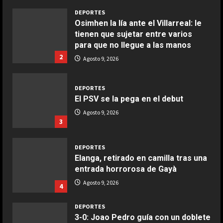
Maggio 28, 2026
2
DEPORTES
El PSV se la pega en el debut
COCINA
Boquerones fritos en freidora de
Agosto 9, 2026
3
aire
Aprile 24, 2026
3
DEPORTES
Elanga, retirado en camilla tras una
entrada horrorosa de Gayà
COCINA
Buñuelos de alcachofas
Agosto 9, 2026
4
Aprile 5, 2026
4
DEPORTES
3-0: Joao Pedro guía con un doblete
al Chelsea de Xabi Alonso tras dos
COCINA
derrotas
Ternera guisada con senderuelas
5
Agosto 9, 2026
Marzo 20, 2026
5
DEPORTES
¡De locos!: un aficionado salta al