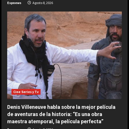
Espnews
Agosto 8, 2026
ESPAÑA
Férrea defensa de un campeón del
mundo a Alonso: “No necesita el
Cine Series y Tv
mejor coche para…”
2
Agosto 9, 2026
Denis Villeneuve habla sobre la mejor película
ESPAÑA
de aventuras de la historia: “Es una obra
Aprilia resucita en Silverstone:
maestra atemporal, la película perfecta”
golpe en la mesa de Martín y ‘bajón’