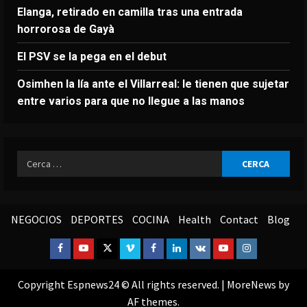
Elanga, retirado en camilla tras una entrada
horrorosa de Gayà
El PSV se la pega en el debut
Osimhen la lía ante el Villarreal: le tienen que sujetar
entre varios para que no llegue a las manos
Ricerca
per:
NEGOCIOS
DEPORTES
COCINA
Health
Contact
Blog
Facebook
Youtube
Twitter
Vimeo
Facebook
Linkedin
VK
Youtube
Instagram
Copyright Espnews24 © All rights reserved.
|
MoreNews
by
AF themes.