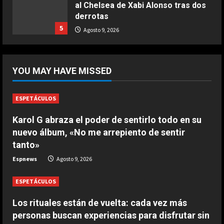
campo para agredir a los jugadores
tras un penalti
1
Agosto 9, 2026
DEPORTES
Osimhen la lía ante el Villarreal: le
YOU MAY HAVE MISSED
tienen que sujetar entre varios
para que no llegue a las manos
2
Agosto 9, 2026
ESPETÁCULOS
Karol G abraza el poder de sentirlo todo en su
DEPORTES
nuevo álbum, «No me arrepiento de sentir
El PSV se la pega en el debut
tanto»
Agosto 9, 2026
3
Espnews
Agosto 9, 2026
ESPETÁCULOS
DEPORTES
Elanga, retirado en camilla tras una
Los rituales están de vuelta: cada vez más
entrada horrorosa de Gayà
personas buscan experiencias para disfrutar sin
Agosto 9, 2026
4