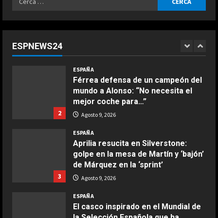
ESPAÑA
Ensalada de espinacas deliciosa
per:
Férrea defensa de un campeón del
Maggio 28, 2026
mundo a Alonso: “No necesita el
2
mejor coche para…”
ESPNEWS24
2
Agosto 9, 2026
COCINA
Boquerones fritos en freidora de
ESPAÑA
aire
Aprilia resucita en Silverstone:
golpe en la mesa de Martín y ‘bajón’
Aprile 24, 2026
3
de Márquez en la ‘sprint’
3
Agosto 9, 2026
COCINA
ESPAÑA
Buñuelos de alcachofas
El casco inspirado en el Mundial de
Aprile 5, 2026
la Selección Española que ha
4
estrenado Raúl Fernández en
MotoGP
4
COCINA
Agosto 9, 2026
ESPAÑA
Ternera guisada con senderuelas
“Ferrari no para de quejarse”:
Marzo 20, 2026
nuevo ‘dardo’ de Mercedes en la