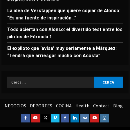
La idea de Verstappen que quiere copiar de Alonso:
“Es una fuente de inspiración…”
Todo aciertan con Alonso: el divertido test entre los
pilotos de Fórmula 1
El expiloto que ‘avisa’ muy seriamente a Márquez:
“Tendrá que arriesgar mucho con Acosta”
Ricerca
per:
NEGOCIOS
DEPORTES
COCINA
Health
Contact
Blog
Facebook
Youtube
Twitter
Vimeo
Facebook
Linkedin
VK
Youtube
Instagram