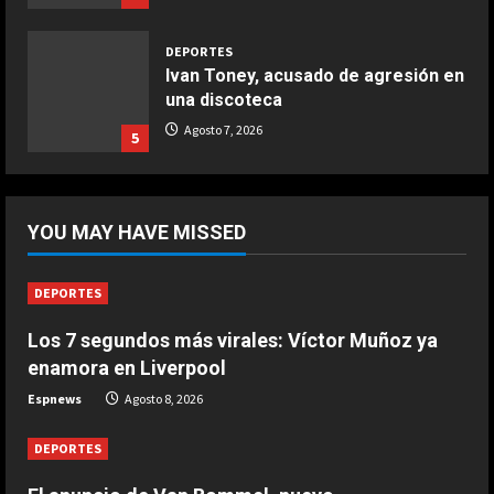
Aprile 5, 2026
4
DEPORTES
Ivan Toney, acusado de agresión en
una discoteca
COCINA
Ternera guisada con senderuelas
Agosto 7, 2026
5
Marzo 20, 2026
5
DEPORTES
El anuncio de Van Bommel, nuevo
YOU MAY HAVE MISSED
seleccionador de Bélgica, sobre
Courtois
1
Agosto 8, 2026
DEPORTES
Los 7 segundos más virales: Víctor Muñoz ya
DEPORTES
Los 7 segundos más virales: Víctor
enamora en Liverpool
Muñoz ya enamora en Liverpool
Espnews
Agosto 8, 2026
Agosto 8, 2026
2
DEPORTES
DEPORTES