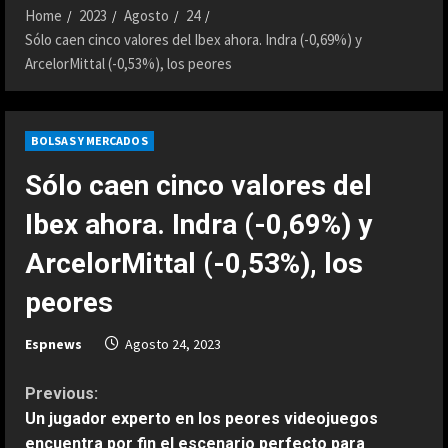
Home
2023
Agosto
24
Sólo caen cinco valores del Ibex ahora. Indra (-0,69%) y
ArcelorMittal (-0,53%), los peores
BOLSAS Y MERCADOS
Sólo caen cinco valores del
Ibex ahora. Indra (-0,69%) y
ArcelorMittal (-0,53%), los
peores
Espnews
Agosto 24, 2023
C
Previous:
Un jugador experto en los peores videojuegos
o
encuentra por fin el escenario perfecto para