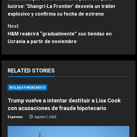
lucirse: ‘Shangri-La Frontier’ desvela un tráiler
n
explosivo y confirma su fecha de estreno
t
Next:
H&M reabrirá “gradualmente” sus tiendas en
i
Ucrania a partir de noviembre
n
u
RELATED STORIES
e
R
BOLSAS Y MERCADOS
e
Trump vuelve a intentar destituir a Lisa Cook
con acusaciones de fraude hipotecario
a
Espnews
Agosto 7, 2026
d