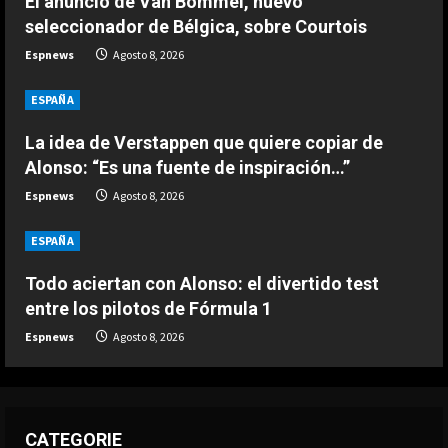
El anuncio de Van Bommel, nuevo
África también se rinde a Gianni
seleccionador de Bélgica, sobre Courtois
Infantino
Espnews
Agosto 8, 2026
Agosto 7, 2026
3
ESPAÑA
DEPORTES
Noruega pide la dimisión de
La idea de Verstappen que quiere copiar de
Infantino
Alonso: “Es una fuente de inspiración…”
Agosto 7, 2026
Espnews
Agosto 8, 2026
4
ESPAÑA
DEPORTES
Ivan Toney, acusado de agresión en
Todo aciertan con Alonso: el divertido test
una discoteca
entre los pilotos de Fórmula 1
Agosto 7, 2026
5
Espnews
Agosto 8, 2026
CATEGORIE