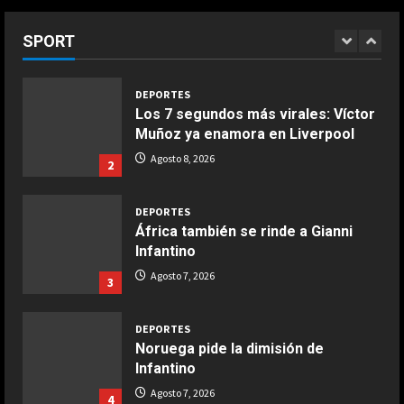
Agosto 8, 2026
seleccionador de Bélgica, sobre
COCINA
Courtois
Ensalada de habas y alcachofas con
SPORT
1
langostinos
Agosto 8, 2026
Giugno 20, 2026
1
DEPORTES
Los 7 segundos más virales: Víctor
Muñoz ya enamora en Liverpool
COCINA
Ensalada de espinacas deliciosa
Agosto 8, 2026
2
Maggio 28, 2026
2
DEPORTES
África también se rinde a Gianni
COCINA
Infantino
Boquerones fritos en freidora de
Agosto 7, 2026
3
aire
Aprile 24, 2026
3
DEPORTES
Noruega pide la dimisión de
Infantino
COCINA
Buñuelos de alcachofas
Agosto 7, 2026
4