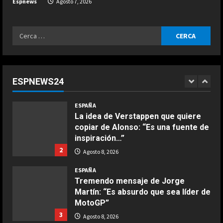
Espnews
Agosto 7, 2026
y los ingresos energéticos de Rusia
5
Agosto 8, 2026
Ricerca
ESPAÑA
per:
Todo aciertan con Alonso: el
divertido test entre los pilotos de
Fórmula 1
ESPNEWS24
1
Agosto 8, 2026
COCINA
ESPAÑA
Ensalada de espinacas deliciosa
La idea de Verstappen que quiere
Maggio 28, 2026
copiar de Alonso: “Es una fuente de
2
inspiración…”
2
Agosto 8, 2026
COCINA
Boquerones fritos en freidora de
ESPAÑA
aire
Tremendo mensaje de Jorge
Martín: “Es absurdo que sea líder de
Aprile 24, 2026
3
MotoGP”
3
Agosto 8, 2026