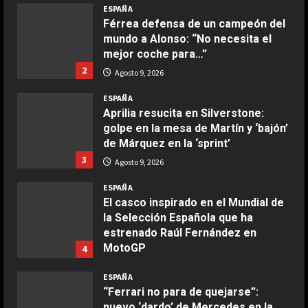
ESPAÑA
Ensalada de espinacas deliciosa
Férrea defensa de un campeón del
Maggio 28, 2026
mundo a Alonso: “No necesita el
2
mejor coche para…”
2
Agosto 9, 2026
COCINA
Boquerones fritos en freidora de
ESPAÑA
aire
Aprilia resucita en Silverstone:
golpe en la mesa de Martín y ‘bajón’
Aprile 24, 2026
3
de Márquez en la ‘sprint’
3
Agosto 9, 2026
COCINA
ESPAÑA
Buñuelos de alcachofas
El casco inspirado en el Mundial de
Aprile 5, 2026
la Selección Española que ha
4
estrenado Raúl Fernández en
MotoGP
4
COCINA
Agosto 9, 2026
ESPAÑA
Ternera guisada con senderuelas
“Ferrari no para de quejarse”:
Marzo 20, 2026
nuevo ‘dardo’ de Mercedes en la