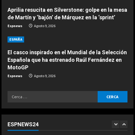
de Márquez en la ‘sprint’
d
3
Aprilia resucita en Silverstone: golpe en la mesa
Agosto 9, 2026
de Martín y ‘bajón’ de Márquez en la ‘sprint’
i
ESPAÑA
Espnews
Agosto 9, 2026
El casco inspirado en el Mundial de
n
la Selección Española que ha
ESPAÑA
estrenado Raúl Fernández en
g
MotoGP
4
El casco inspirado en el Mundial de la Selección
Agosto 9, 2026
Española que ha estrenado Raúl Fernández en
ESPAÑA
MotoGP
“Ferrari no para de quejarse”:
nuevo ‘dardo’ de Mercedes en la
Espnews
Agosto 9, 2026
pelea por el Mundial
5
Agosto 9, 2026
Ricerca
ESPAÑA
per:
Dura confesión de un campeón del
mundo: “No quiero faltarle al
respeto a Rossi, pero lo cierto es
ESPNEWS24
que Márquez…”
1
COCINA
Agosto 9, 2026