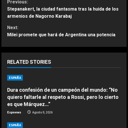
C
Previous:
Stepanakert, la ciudad fantasma tras la huida de los
o
armenios de Nagorno Karabaj
n
Next:
Milei promete que hará de Argentina una potencia
t
i
n
RELATED STORIES
u
ESPAÑA
ESPAÑA
Férrea defensa de un campeón del
e
mundo a Alonso: “No necesita el
Dura confesión de un campeón del mundo: “No
mejor coche para…”
quiero faltarle al respeto a Rossi, pero lo cierto
R
2
Agosto 9, 2026
es que Márquez…”
e
ESPAÑA
Espnews
Agosto 9, 2026
Aprilia resucita en Silverstone:
a
golpe en la mesa de Martín y ‘bajón’
ESPAÑA