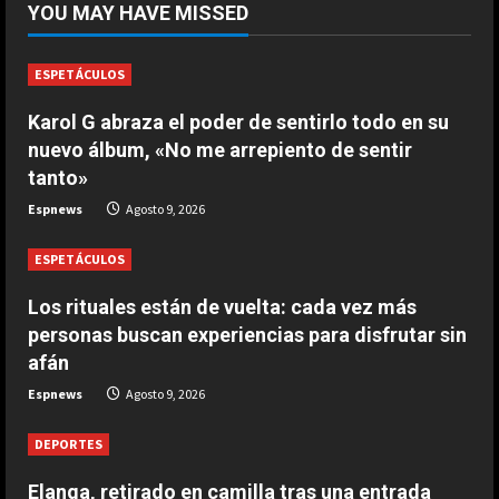
YOU MAY HAVE MISSED
campo para agredir a los jugadores
tras un penalti
1
Agosto 9, 2026
ESPETÁCULOS
DEPORTES
Karol G abraza el poder de sentirlo todo en su
Osimhen la lía ante el Villarreal: le
nuevo álbum, «No me arrepiento de sentir
tienen que sujetar entre varios
tanto»
para que no llegue a las manos
2
Espnews
Agosto 9, 2026
Agosto 9, 2026
ESPETÁCULOS
DEPORTES
El PSV se la pega en el debut
Los rituales están de vuelta: cada vez más
Agosto 9, 2026
personas buscan experiencias para disfrutar sin
3
afán
Espnews
Agosto 9, 2026
DEPORTES
Elanga, retirado en camilla tras una
DEPORTES
entrada horrorosa de Gayà
Agosto 9, 2026
Elanga, retirado en camilla tras una entrada
4