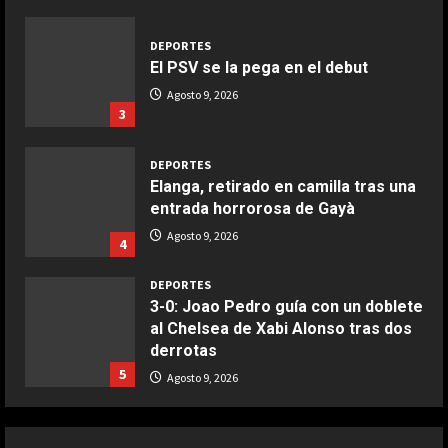
Maggio 28, 2026
2
DEPORTES
El PSV se la pega en el debut
COCINA
Boquerones fritos en freidora de
Agosto 9, 2026
3
aire
Aprile 24, 2026
3
DEPORTES
Elanga, retirado en camilla tras una
entrada horrorosa de Gayà
COCINA
Buñuelos de alcachofas
Agosto 9, 2026
4
Aprile 5, 2026
4
DEPORTES
3-0: Joao Pedro guía con un doblete
al Chelsea de Xabi Alonso tras dos
COCINA
derrotas
Ternera guisada con senderuelas
5
Agosto 9, 2026
Marzo 20, 2026
5
DEPORTES
¡De locos!: un aficionado salta al