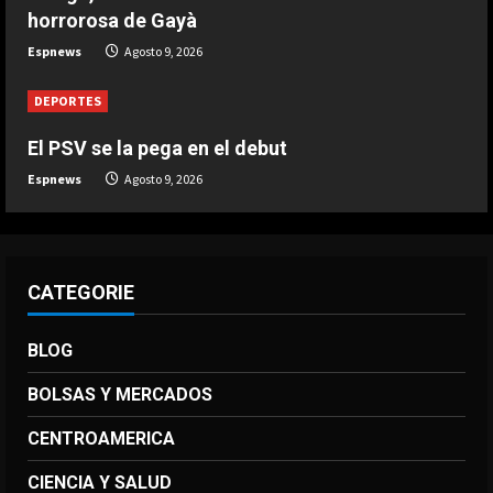
horrorosa de Gayà
DEPORTES
Espnews
Agosto 9, 2026
3-0: Joao Pedro guía con un doblete
al Chelsea de Xabi Alonso tras dos
DEPORTES
derrotas
5
El PSV se la pega en el debut
Agosto 9, 2026
Espnews
Agosto 9, 2026
CATEGORIE
BLOG
BOLSAS Y MERCADOS
CENTROAMERICA
CIENCIA Y SALUD