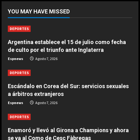
DEPORTES
Riqui Puig, a un paso
YOU MAY HAVE MISSED
Agosto 7, 2026
1
DEPORTES
DEPORTES
Argentina establece el 15 de julio como fecha
Enamoró y llevó al Girona a
de culto por el triunfo ante Inglaterra
Champions y ahora se va al Como
de Cesc Fàbregas
Espnews
Agosto 7, 2026
2
Agosto 7, 2026
DEPORTES
DEPORTES
Escándalo en Corea del Sur:
Escándalo en Corea del Sur: servicios sexuales
servicios sexuales a árbitros
a árbitros extranjeros
extranjeros
Espnews
Agosto 7, 2026
3
Agosto 7, 2026
DEPORTES
DEPORTES
Argentina establece el 15 de julio
Enamoró y llevó al Girona a Champions y ahora
como fecha de culto por el triunfo
se va al Como de Cesc Fàbregas
ante Inglaterra