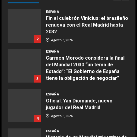
COCINA
Agosto 7, 2026
ESPAÑA
Ensalada de espinacas deliciosa
Fin al culebrón Vinicius: el brasileño
Maggio 28, 2026
renueva con el Real Madrid hasta
2
2032
2
Agosto 7, 2026
COCINA
Boquerones fritos en freidora de
ESPAÑA
aire
Carmen Morodo considera la final
del Mundial 2030 “un tema de
Aprile 24, 2026
3
Estado”: “El Gobierno de España
tiene la obligación de negociar”
3
COCINA
Agosto 7, 2026
Buñuelos de alcachofas
ESPAÑA
Oficial: Yan Diomande, nuevo
Aprile 5, 2026
4
jugador del Real Madrid
Agosto 7, 2026
4
COCINA
ESPAÑA
Ternera guisada con senderuelas