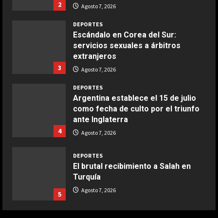
2
Agosto 7, 2026
Maggio 28, 2026
2
DEPORTES
Escándalo en Corea del Sur:
servicios sexuales a árbitros
COCINA
extranjeros
Boquerones fritos en freidora de
3
aire
Agosto 7, 2026
Aprile 24, 2026
3
DEPORTES
Argentina establece el 15 de julio
como fecha de culto por el triunfo
COCINA
ante Inglaterra
Buñuelos de alcachofas
4
Agosto 7, 2026
Aprile 5, 2026
4
DEPORTES
El brutal recibimiento a Salah en
Turquía
COCINA
Ternera guisada con senderuelas
Agosto 7, 2026
5
Marzo 20, 2026
5