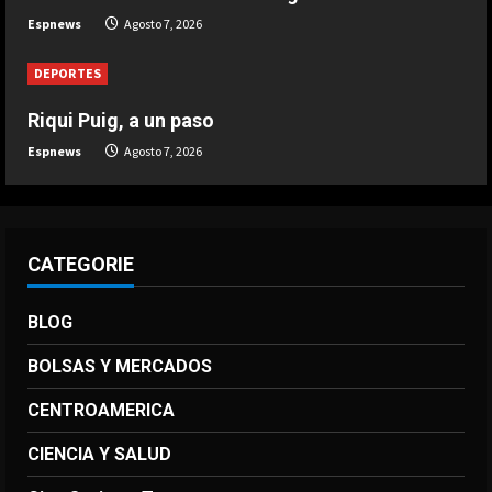
Espnews
Agosto 7, 2026
4
Agosto 7, 2026
DEPORTES
DEPORTES
El brutal recibimiento a Salah en
Riqui Puig, a un paso
Turquía
Espnews
Agosto 7, 2026
Agosto 7, 2026
5
CATEGORIE
BLOG
BOLSAS Y MERCADOS
CENTROAMERICA
CIENCIA Y SALUD