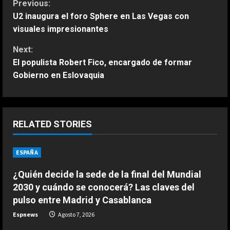
C
Previous:
U2 inaugura el foro Sphere en Las Vegas con
o
visuales impresionantes
n
Next:
El populista Robert Fico, encargado de formar
t
Gobierno en Eslovaquia
i
n
RELATED STORIES
u
ESPAÑA
ESPAÑA
e
Fin al culebrón Vinicius: el brasileño
renueva con el Real Madrid hasta
¿Quién decide la sede de la final del Mundial
R
2032
2030 y cuándo se conocerá? Las claves del
2
Agosto 7, 2026
e
pulso entre Madrid y Casablanca
ESPAÑA
Espnews
Agosto 7, 2026
a
Carmen Morodo considera la final