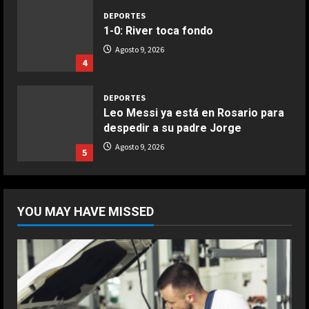
DEPORTES
1-0: River toca fondo
COCINA
Agosto 9, 2026
Buñuelos de alcachofas
4
Aprile 5, 2026
4
DEPORTES
Leo Messi ya está en Rosario para
despedir a su padre Jorge
COCINA
Ternera guisada con senderuelas
Agosto 9, 2026
5
Marzo 20, 2026
5
DEPORTES
“Cuando me enteré me dio mucha
YOU MAY HAVE MISSED
tristeza; yo perdí a mi padre y el
dolor es inexplicable”
1
Agosto 9, 2026
DEPORTES
“Comimos con Pep en Barcelona,
estuvo tentado, incluso escribió la