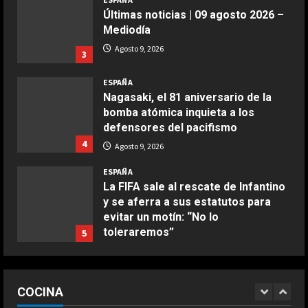
aire
Últimas noticias | 09 agosto 2026 –
Aprile 24, 2026
3
Mediodía
Agosto 9, 2026
3
COCINA
ESPAÑA
Buñuelos de alcachofas
Nagasaki, el 81 aniversario de la
Aprile 5, 2026
bomba atómica inquieta a los
4
defensores del pacifismo
4
Agosto 9, 2026
COCINA
ESPAÑA
Ternera guisada con senderuelas
La FIFA sale al rescate de Infantino
Marzo 20, 2026
y se aferra a sus estatutos para
5
evitar un motín: “No lo
toleraremos”
5
COCINA
Agosto 9, 2026
Ensalada de habas y alcachofas con
ESPAÑA
langostinos
Preocupante reflexión de Bagnaia
COCINA
sobre Ducati en Silverstone:
Giugno 20, 2026
1
DEPORTES
“Márquez y yo somos los más