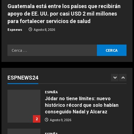
4
Agosto 9, 2026
Guatemala está entre los países que recibirán
apoyo de EE. UU. por casi USD 2 mil millones
ESPAÑA
para fortalecer servicios de salud
La FIFA sale al rescate de Infantino
y se aferra a sus estatutos para
Espnews
Agosto 8, 2026
evitar un motín: “No lo
toleraremos”
5
Ricerca
Agosto 9, 2026
ESPAÑA
per:
Preocupante reflexión de Bagnaia
sobre Ducati en Silverstone:
“Márquez y yo somos los más
ESPNEWS24
lentos…”
1
COCINA
Agosto 9, 2026
ESPAÑA
Ensalada de espinacas deliciosa
Jódar no tiene límites: nuevo
Maggio 28, 2026
histórico récord que solo habían
2
conseguido Nadal y Alcaraz
2
Agosto 9, 2026
COCINA
Boquerones fritos en freidora de
ESPAÑA