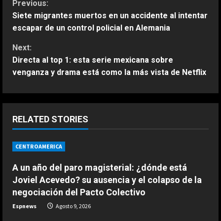
C
Previous:
Siete migrantes muertos en un accidente al intentar
o
escapar de un control policial en Alemania
n
Next:
Directa al top 1: esta serie mexicana sobre
t
venganza y drama está como la más vista de Netflix
i
n
RELATED STORIES
u
CENTROAMERICA
e
A un año del paro magisterial: ¿dónde está
R
Joviel Acevedo? su ausencia y el colapso de la
e
negociación del Pacto Colectivo
Espnews
Agosto 9, 2026
a