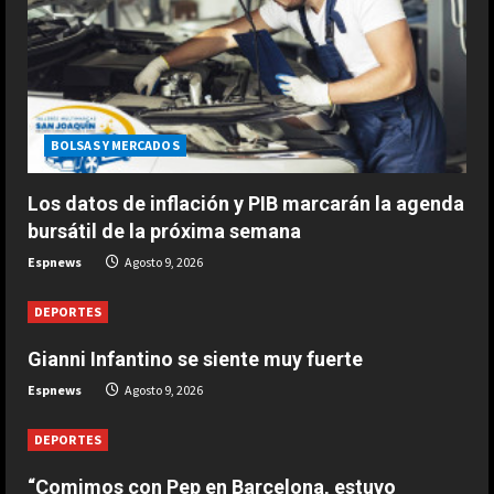
alineación en un papel”
2
Agosto 9, 2026
DEPORTES
Gianni Infantino se siente muy
fuerte
BOLSAS Y MERCADOS
Agosto 9, 2026
3
Los datos de inflación y PIB marcarán la agenda
bursátil de la próxima semana
DEPORTES
Espnews
Agosto 9, 2026
1-0: River toca fondo
Agosto 9, 2026
DEPORTES
4
Gianni Infantino se siente muy fuerte
DEPORTES
Espnews
Agosto 9, 2026
Leo Messi ya está en Rosario para
despedir a su padre Jorge
DEPORTES
Agosto 9, 2026
5
“Comimos con Pep en Barcelona, estuvo