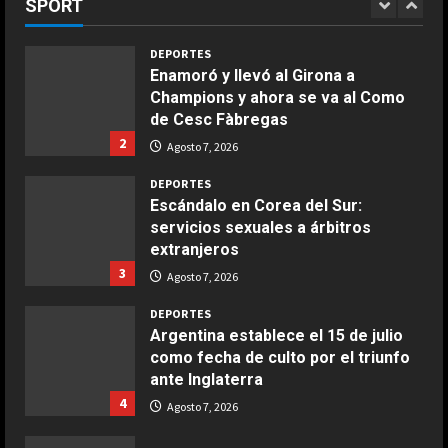
SPORT
1
langostinos
Giugno 20, 2026
1
DEPORTES
Enamoró y llevó al Girona a
Champions y ahora se va al Como
COCINA
de Cesc Fàbregas
Ensalada de espinacas deliciosa
2
Agosto 7, 2026
Maggio 28, 2026
2
DEPORTES
Escándalo en Corea del Sur:
servicios sexuales a árbitros
COCINA
extranjeros
Boquerones fritos en freidora de
3
aire
Agosto 7, 2026
Aprile 24, 2026
3
DEPORTES
Argentina establece el 15 de julio
como fecha de culto por el triunfo
COCINA
ante Inglaterra
Buñuelos de alcachofas
4
Agosto 7, 2026
Aprile 5, 2026
4