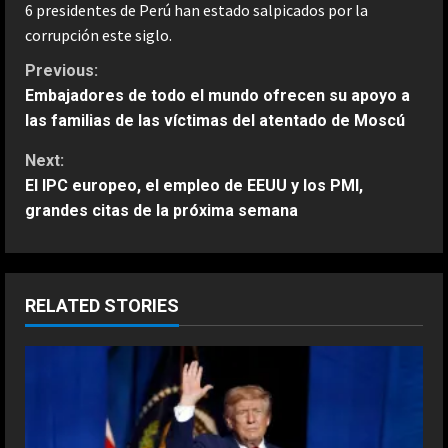
6 presidentes de Perú han estado salpicados por la
corrupción este siglo.
C
Previous:
Embajadores de todo el mundo ofrecen su apoyo a
o
las familias de las víctimas del atentado de Moscú
n
Next:
El IPC europeo, el empleo de EEUU y los PMI,
t
grandes citas de la próxima semana
i
n
RELATED STORIES
u
e
R