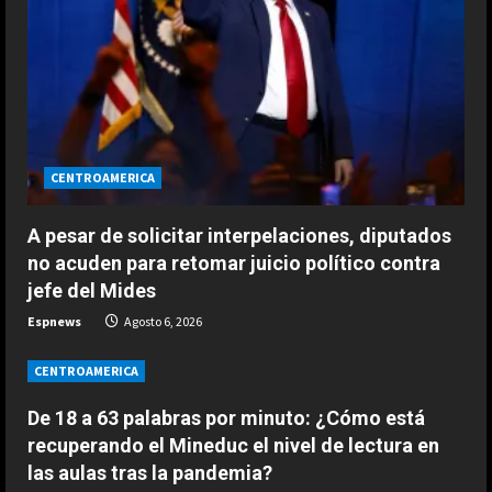
e
a
d
i
CENTROAMERICA
n
g
A pesar de solicitar interpelaciones, diputados
no acuden para retomar juicio político contra
jefe del Mides
Espnews
Agosto 6, 2026
CENTROAMERICA
De 18 a 63 palabras por minuto: ¿Cómo está
recuperando el Mineduc el nivel de lectura en
ESPAÑA
las aulas tras la pandemia?
Fin al culebrón Vinicius: el brasileño