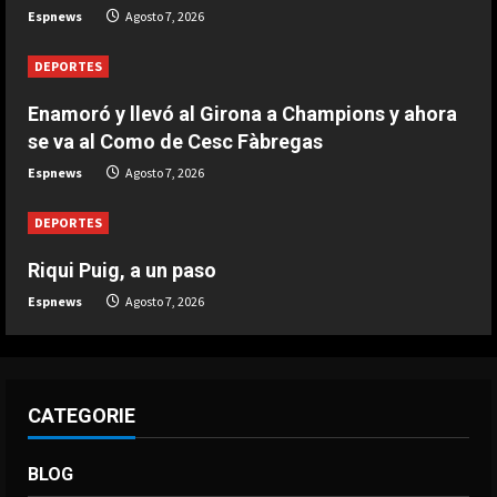
extranjeros
Espnews
Agosto 7, 2026
3
Agosto 7, 2026
DEPORTES
DEPORTES
Argentina establece el 15 de julio
Enamoró y llevó al Girona a Champions y ahora
como fecha de culto por el triunfo
se va al Como de Cesc Fàbregas
ante Inglaterra
Espnews
Agosto 7, 2026
4
Agosto 7, 2026
DEPORTES
DEPORTES
El brutal recibimiento a Salah en
Riqui Puig, a un paso
Turquía
Espnews
Agosto 7, 2026
Agosto 7, 2026
5
CATEGORIE
BLOG