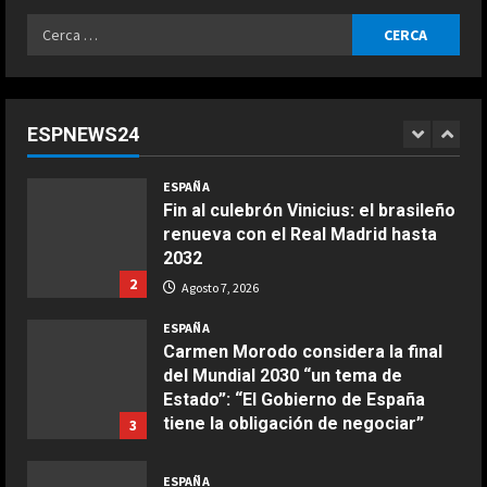
5
Ricerca
Agosto 7, 2026
ESPAÑA
per:
¿Quién decide la sede de la final del
Mundial 2030 y cuándo se
conocerá? Las claves del pulso
ESPNEWS24
entre Madrid y Casablanca
1
COCINA
Agosto 7, 2026
ESPAÑA
Ensalada de espinacas deliciosa
Fin al culebrón Vinicius: el brasileño
Maggio 28, 2026
renueva con el Real Madrid hasta
2
2032
2
Agosto 7, 2026
COCINA
Boquerones fritos en freidora de
ESPAÑA
aire
Carmen Morodo considera la final
del Mundial 2030 “un tema de
Aprile 24, 2026
3
Estado”: “El Gobierno de España
tiene la obligación de negociar”
3
COCINA
Agosto 7, 2026
Buñuelos de alcachofas
ESPAÑA