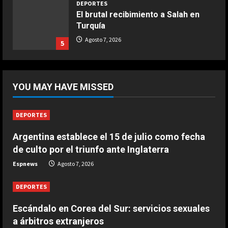
DEPORTES
El brutal recibimiento a Salah en
Turquía
COCINA
Ternera guisada con senderuelas
Agosto 7, 2026
5
Marzo 20, 2026
5
DEPORTES
Riqui Puig, a un paso
YOU MAY HAVE MISSED
Agosto 7, 2026
1
DEPORTES
DEPORTES
Argentina establece el 15 de julio como fecha
Enamoró y llevó al Girona a
de culto por el triunfo ante Inglaterra
Champions y ahora se va al Como
de Cesc Fàbregas
Espnews
Agosto 7, 2026
2
Agosto 7, 2026
DEPORTES
DEPORTES
Escándalo en Corea del Sur:
Escándalo en Corea del Sur: servicios sexuales
servicios sexuales a árbitros
a árbitros extranjeros