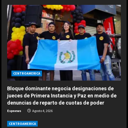
u
e
R
e
a
d
i
CENTROAMERICA
n
Bloque dominante negocia designaciones de
g
jueces de Primera Instancia y Paz en medio de
denuncias de reparto de cuotas de poder
Espnews
Agosto 4, 2026
CENTROAMERICA