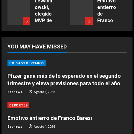
Lewand
Emotivo
owski,
entierro
elegido
de
MVP de
Franco
5
1
la
Baresi
jornada
Agosto 4,
2026
Agosto 4,
YOU MAY HAVE MISSED
2026
BOLSAS Y MERCADOS
Pfizer gana más de lo esperado en el segundo
trimestre y eleva previsiones para todo el año
Espnews
Agosto 4, 2026
DEPORTES
Emotivo entierro de Franco Baresi
Espnews
Agosto 4, 2026