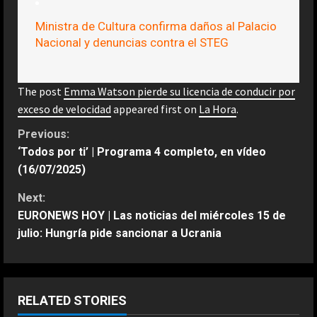
Ministra de Cultura confirma daños al Palacio
Nacional y denuncias contra el STEG
The post
Emma Watson pierde su licencia de conducir por
exceso de velocidad
appeared first on
La Hora
.
C
Previous:
‘Todos por ti’ | Programa 4 completo, en vídeo
o
(16/07/2025)
n
Next:
EURONEWS HOY | Las noticias del miércoles 15 de
t
julio: Hungría pide sancionar a Ucrania
i
n
RELATED STORIES