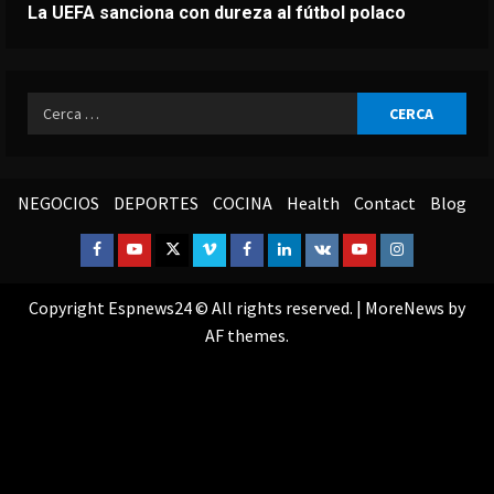
La UEFA sanciona con dureza al fútbol polaco
Ricerca
per:
NEGOCIOS
DEPORTES
COCINA
Health
Contact
Blog
Facebook
Youtube
Twitter
Vimeo
Facebook
Linkedin
VK
Youtube
Instagram
Copyright Espnews24 © All rights reserved.
|
MoreNews
by
AF themes.