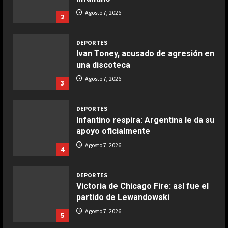
COCINA
Ensalada de espinacas deliciosa
Agosto 7, 2026
2
Maggio 28, 2026
2
DEPORTES
Ivan Toney, acusado de agresión en
COCINA
una discoteca
Boquerones fritos en freidora de
Agosto 7, 2026
3
aire
Aprile 24, 2026
3
DEPORTES
Infantino respira: Argentina le da su
apoyo oficialmente
COCINA
Buñuelos de alcachofas
Agosto 7, 2026
4
Aprile 5, 2026
4
DEPORTES
Victoria de Chicago Fire: así fue el
partido de Lewandowski
COCINA
Ternera guisada con senderuelas
Agosto 7, 2026
5
Marzo 20, 2026