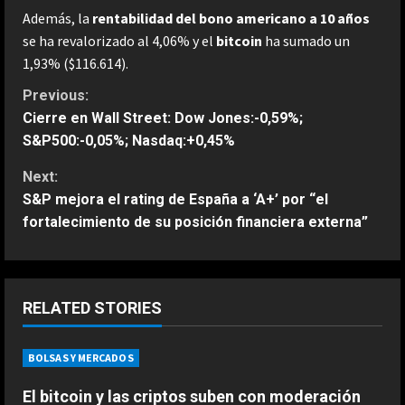
Además, la
rentabilidad del bono americano a 10 años
se ha revalorizado al 4,06% y el
bitcoin
ha sumado un
1,93% ($116.614).
C
Previous:
Cierre en Wall Street: Dow Jones:-0,59%;
o
S&P500:-0,05%; Nasdaq:+0,45%
n
Next:
S&P mejora el rating de España a ‘A+’ por “el
t
fortalecimiento de su posición financiera externa”
i
ESPAÑA
n
“Djokovic dice eso porque se está
RELATED STORIES
haciendo mayor”: dura respuesta
u
de Fonseca a Novak
BOLSAS Y MERCADOS
2
e
Agosto 7, 2026
El bitcoin y las criptos suben con moderación
ESPAÑA