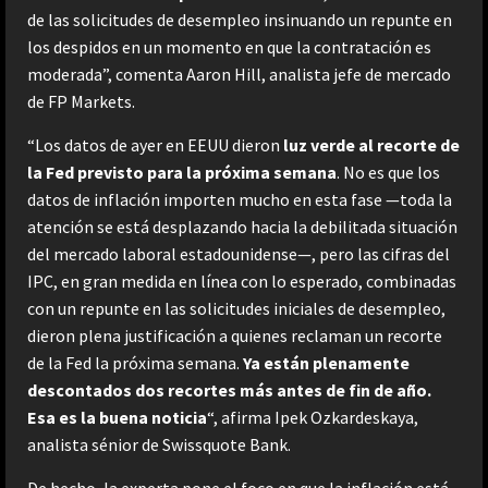
de las solicitudes de desempleo insinuando un repunte en
los despidos en un momento en que la contratación es
moderada”, comenta Aaron Hill, analista jefe de mercado
de FP Markets.
“Los datos de ayer en EEUU dieron
luz verde al recorte de
la Fed previsto para la próxima semana
. No es que los
datos de inflación importen mucho en esta fase —toda la
atención se está desplazando hacia la debilitada situación
del mercado laboral estadounidense—, pero las cifras del
IPC, en gran medida en línea con lo esperado, combinadas
con un repunte en las solicitudes iniciales de desempleo,
dieron plena justificación a quienes reclaman un recorte
de la Fed la próxima semana.
Ya están plenamente
descontados dos recortes más antes de fin de año.
Esa es la buena noticia
“, afirma Ipek Ozkardeskaya,
analista sénior de Swissquote Bank.
De hecho, la experta pone el foco en que la inflación está