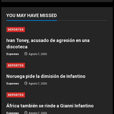
5
DEPORTES
África también se rinde a Gianni
YOU MAY HAVE MISSED
Infantino
Agosto 7, 2026
1
DEPORTES
Ivan Toney, acusado de agresión en una
DEPORTES
Noruega pide la dimisión de
discoteca
Infantino
Espnews
Agosto 7, 2026
Agosto 7, 2026
2
DEPORTES
DEPORTES
Noruega pide la dimisión de Infantino
Ivan Toney, acusado de agresión en
Espnews
Agosto 7, 2026
una discoteca
Agosto 7, 2026
3
DEPORTES
África también se rinde a Gianni Infantino
DEPORTES
Infantino respira: Argentina le da su
Espnews
Agosto 7, 2026