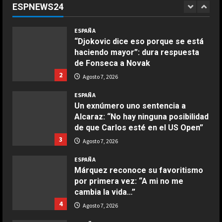
ESPNEWS24
presidente de la FIFA
1
COCINA
Agosto 7, 2026
ESPAÑA
Ensalada de espinacas deliciosa
“Djokovic dice eso porque se está
Maggio 28, 2026
haciendo mayor”: dura respuesta
2
de Fonseca a Novak
2
Agosto 7, 2026
COCINA
Boquerones fritos en freidora de
ESPAÑA
aire
Un exnúmero uno sentencia a
Alcaraz: “No hay ninguna posibilidad
Aprile 24, 2026
3
de que Carlos esté en el US Open”
3
Agosto 7, 2026
COCINA
ESPAÑA
Buñuelos de alcachofas
Márquez reconoce su favoritismo
Aprile 5, 2026
por primera vez: “A mi no me
4
cambia la vida…”
4
Agosto 7, 2026
COCINA