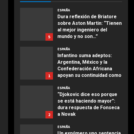
COCINA
Agosto 7, 2026
Ternera guisada con
ESPAÑA
senderuelas
Dura reflexión de Briatore
sobre Aston Martin: “Tienen
Marzo 20, 2026
5
al mejor ingeniero del
mundo y no son…”
5
COCINA
Agosto 7, 2026
Ensalada de habas y
ESPAÑA
alcachofas con langostinos
Infantino suma adeptos:
Argentina, México y la
Giugno 20, 2026
1
Confederación Africana
DEPORTES
apoyan su continuidad como
Noruega pide la dimisión de
1
COCINA
presidente de la FIFA
Infantino
Ensalada de espinacas
ESPAÑA
Agosto 7, 2026
Agosto 7, 2026
2
deliciosa
“Djokovic dice eso porque
se está haciendo mayor”:
Maggio 28, 2026
2
dura respuesta de Fonseca
DEPORTES
a Novak
Ivan Toney, acusado de
2
COCINA
agresión en una discoteca
Agosto 7, 2026
Boquerones fritos en
ESPAÑA
Agosto 7, 2026
3
freidora de aire
Un exnúmero uno sentencia