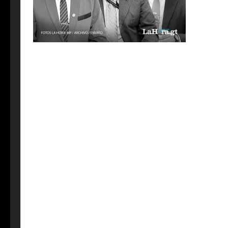
1
Siguen los cambios el MP y García Luna traslada a 
2
“Esto no ha terminado”: Oposición reacciona a dec
3
Julia Rivera participó en fallo sobre amparo que 
4
Congreso aprueba ley Antilavado sin las enmienda