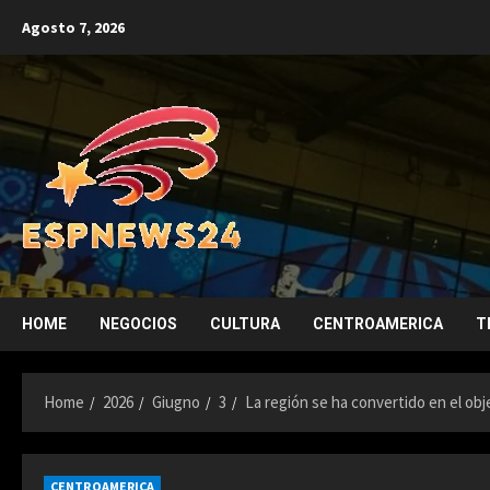
Skip
Agosto 7, 2026
to
content
HOME
NEGOCIOS
CULTURA
CENTROAMERICA
T
Home
2026
Giugno
3
La región se ha convertido en el obj
CENTROAMERICA