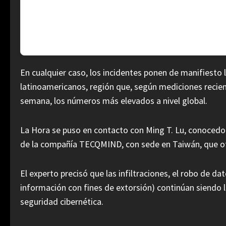
5
IGSS admite modificación de procedimiento por mi
En cualquier caso, los incidentes ponen de manifiesto 
latinoamericanos, región que, según mediciones recient
semana, los números más elevados a nivel global.
La Hora se puso en contacto con Ming T. Lu, conocedor
de la compañía TECQMIND, con sede en Taiwán, que ofrec
El experto precisó que las infiltraciones, el robo de d
información con fines de extorsión) continúan siendo l
seguridad cibernética.